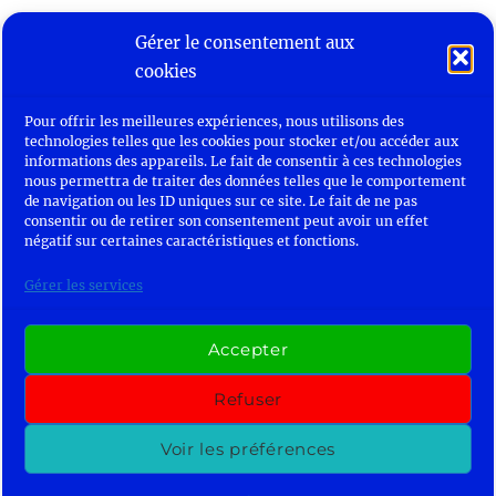
Gérer le consentement aux
cookies
Bienvenue
Pour offrir les meilleures expériences, nous utilisons des
Radio Saint-Sé
technologies telles que les cookies pour stocker et/ou accéder aux
informations des appareils. Le fait de consentir à ces technologies
Biblos – 1ère HLP
nous permettra de traiter des données telles que le comportement
de navigation ou les ID uniques sur ce site. Le fait de ne pas
consentir ou de retirer son consentement peut avoir un effet
Erasmus
négatif sur certaines caractéristiques et fonctions.
ouvrir
Gérer les services
Radio Saint-Jo
le
sous-
menu
ouvrir
Les 2 BAT
Accepter
le
sous-
menu
Refuser
Cookies
Voir les préférences
Les-2-Rives – Publications des élèves
Fièrement
propulsé par WordPress