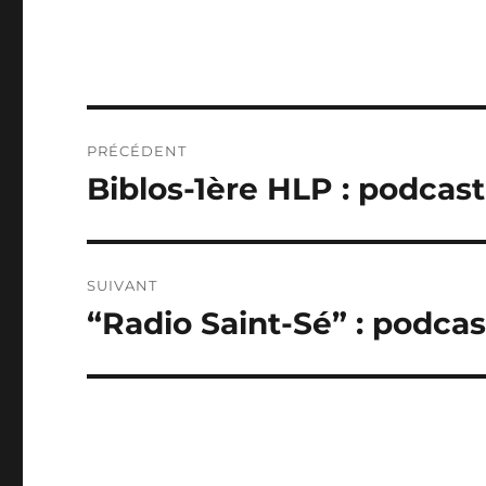
Navigation
PRÉCÉDENT
de
Biblos-1ère HLP : podcast
Publication
précédente :
l’article
SUIVANT
“Radio Saint-Sé” : podca
Publication
suivante :