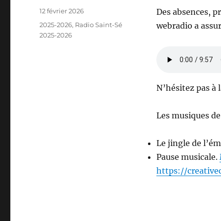
Publié
12 février 2026
Des absences, pr
le
Catégories
2025-2026
,
Radio Saint-Sé
webradio a assur
2025-2026
N’hésitez pas à 
Les musiques de 
Le jingle de l’ém
Pause musicale.
https://creativ