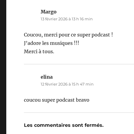
Margo
dit :
13 février 2026 à 13 h 16 min
Coucou, merci pour ce super podcast !
J’adore les musiques !!!
Merci à tous.
elina
dit :
12 février 2026 à 15 h 47 min
coucou super podcast bravo
Les commentaires sont fermés.