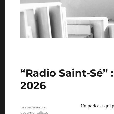
“Radio Saint-Sé” :
2026
Un podcast qui p
Auteur
Les professeurs
documentalistes