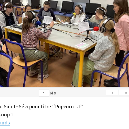
›
»
of
9
io Saint-Sé a pour titre “Popcorn L1” :
Loop 1
ounds