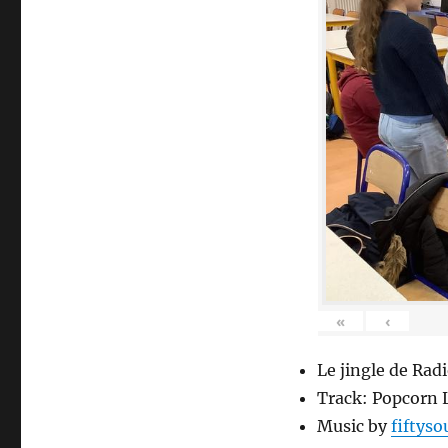
«
‹
Le jingle de Rad
Track: Popcorn 
Music by
fiftys