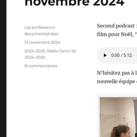
novembre 2024
Second podcast :
Auteur
Les professeurs
documentalistes
film pour Noël, 
Publié
12 novembre 2024
le
Catégories
2024-2025
,
Radio Saint-Sé
2024-2025
sur
8 commentaires
“Radio
N’hésitez pas à 
Saint-
nouvelle équipe 
Sé”
:
podcast
du
12
novembre
2024