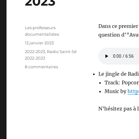
2023
Dans ce premier 
Auteur
Les professeurs
documentalistes
question d'”Avata
Publié
13 janvier 2023
le
Catégories
2022-2023
,
Radio Saint-Sé
2022-2023
sur
8 commentaires
“Radio
Le jingle de Rad
Saint-
Track: Popcor
Sé”
Music by
http
:
podcast
du
N’hésitez pas à 
17
janvier
2023