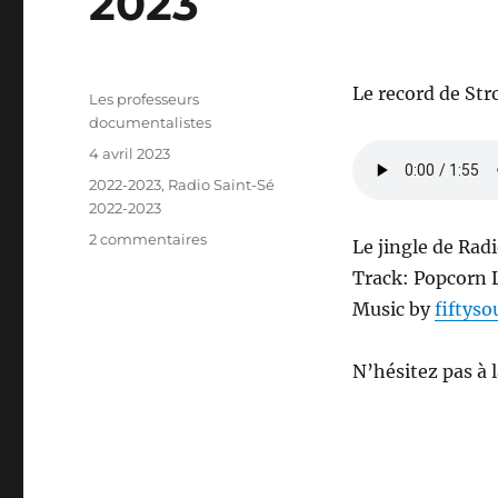
2023
Le record de Str
Auteur
Les professeurs
documentalistes
Publié
4 avril 2023
le
Catégories
2022-2023
,
Radio Saint-Sé
2022-2023
sur
2 commentaires
Le jingle de Rad
“Radio
Track: Popcorn 
Saint-
Music by
fiftys
Sé”
:
podcast
N’hésitez pas à 
du
4
avril
2023