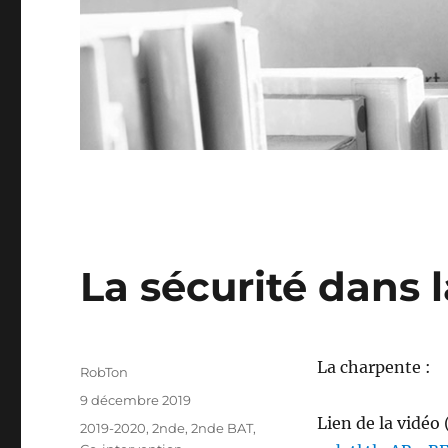
La sécurité dans 
La charpente :
Auteur
RobTon
Publié
9 décembre 2019
le
Lien de la vidéo
Catégories
2019-2020
,
2nde
,
2nde BAT
,