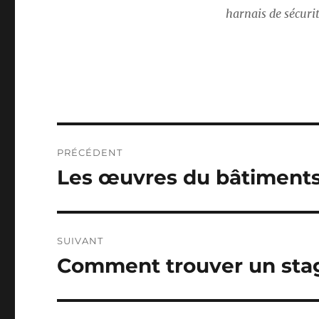
harnais de sécuri
Navigation
PRÉCÉDENT
de
Les œuvres du bâtiment
Publication
précédente :
l’article
SUIVANT
Comment trouver un sta
Publication
suivante :