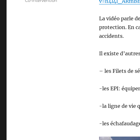
Co-intervention
v=h4l4l_ARmB
La vidéo parle d
protection. En ca
accidents.
Il existe d’aut
– les Filets de s
-les EPI: équipe
-la ligne de vie
-les échafaudag