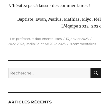
N’hésitez pas à laisser des commentaires !
Baptiste, Ewan, Marius, Mathias, Miyo, Piel
L’équipe 2022-2023
Auteur
Publié
Catégorie
Les professeurs documentalistes
13 janvier 2023
le
sur
2022-2023
,
Radio Saint-Sé 2022-2023
8 commentaires
“Radio
Saint-
Sé”
:
podcast
RE
Recherche
du
pour :
17
janvier
2023
ARTICLES RÉCENTS