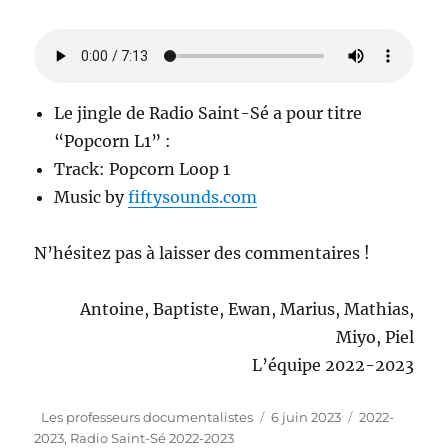
Le jingle de Radio Saint-Sé a pour titre
“Popcorn L1” :
Track: Popcorn Loop 1
Music by
fiftysounds.com
N’hésitez pas à laisser des commentaires !
Antoine, Baptiste, Ewan, Marius, Mathias,
Miyo, Piel
L’équipe 2022-2023
Auteur
Publié
Catégories
Les professeurs documentalistes
6 juin 2023
2022-
le
2023
,
Radio Saint-Sé 2022-2023