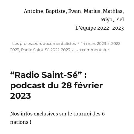
Antoine, Baptiste, Ewan, Marius, Mathias,
Miyo, Piel
L’équipe 2022-2023
Auteur
Publié
Catégories
Les professeurs documentalistes
14 mars 2023
2022-
le
sur
2023
,
Radio Saint-Sé 2022-2023
Un commentaire
“Radio
Saint-
Sé”
“Radio Saint-Sé” :
:
podcast
podcast du 28 février
du
2023
14
mars
2023
Nos infos exclusives sur le tournoi des 6
nations !