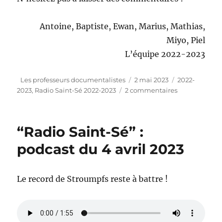
Antoine, Baptiste, Ewan, Marius, Mathias,
Miyo, Piel
L’équipe 2022-2023
Auteur
Publié
Catégories
Les professeurs documentalistes
2 mai 2023
2022-
le
sur
2023
,
Radio Saint-Sé 2022-2023
2 commentaires
“Radio
Saint-
Sé”
“Radio Saint-Sé” :
:
podcast
podcast du 4 avril 2023
du
2
mai
Le record de Stroumpfs reste à battre !
2023