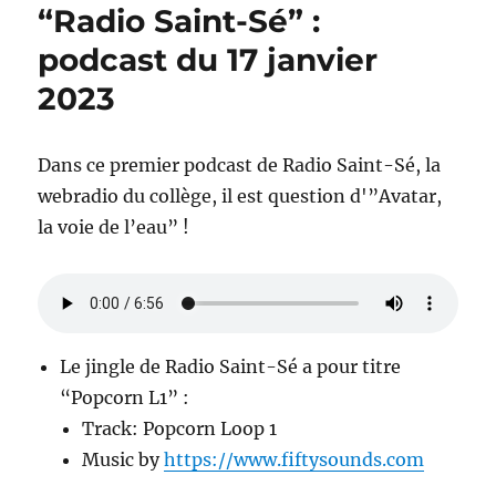
“Radio Saint-Sé” :
:
podcas
podcast du 17 janvier
du
2023
28
février
2023
Dans ce premier podcast de Radio Saint-Sé, la
webradio du collège, il est question d'”Avatar,
la voie de l’eau” !
Le jingle de Radio Saint-Sé a pour titre
“Popcorn L1” :
Track: Popcorn Loop 1
Music by
https://www.fiftysounds.com