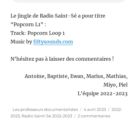
Le jingle de Radio Saint-Sé a pour titre
“Popcorn L1” :
Track: Popcorn Loop 1
Music by
fiftysounds.com
N’hésitez pas à laisser des commentaires !
Antoine, Baptiste, Ewan, Marius, Mathias,
Miyo, Piel
L’équipe 2022-2023
Auteur
Publié
Catégories
Les professeurs documentalistes
4 avril 2023
2022-
le
sur
2023
,
Radio Saint-Sé 2022-2023
2 commentaires
“Radio
Saint-
Sé”