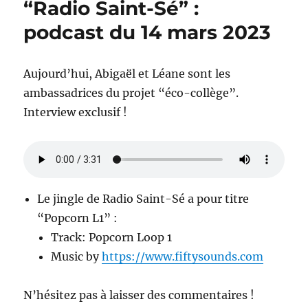
“Radio Saint-Sé” :
:
podcast
podcast du 14 mars 2023
du
4
avril
Aujourd’hui, Abigaël et Léane sont les
2023
ambassadrices du projet “éco-collège”.
Interview exclusif !
Le jingle de Radio Saint-Sé a pour titre
“Popcorn L1” :
Track: Popcorn Loop 1
Music by
https://www.fiftysounds.com
N’hésitez pas à laisser des commentaires !