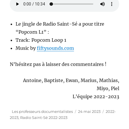
Le jingle de Radio Saint-Sé a pour titre
“Popcorn L1” :
Track: Popcorn Loop 1
Music by
fiftysounds.com
N’hésitez pas à laisser des commentaires !
Antoine, Baptiste, Ewan, Marius, Mathias,
Miyo, Piel
L’équipe 2022-2023
Auteur
Publié
Catégories
Les professeurs documentalistes
24 mai 2023
2022-
le
2023
,
Radio Saint-Sé 2022-2023