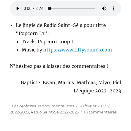
Le jingle de Radio Saint-Sé a pour titre
“Popcorn L1” :
Track: Popcorn Loop 1
Music by
https://www.fiftysounds.com
N’hésitez pas à laisser des commentaires !
Baptiste, Ewan, Marius, Mathias, Miyo, Piel
L’équipe 2022-2023
Auteur
Publié
Catégorie
Les professeurs documentalistes
28 février 2023
le
sur
2022-2023
,
Radio Saint-Sé 2022-2023
16 commentaires
“Radio
Saint-
Sé”