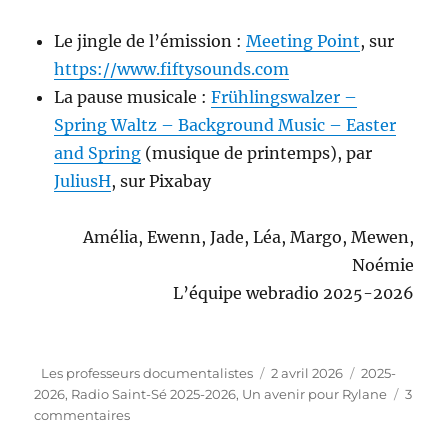
Le jingle de l’émission :
Meeting Point
, sur
https://www.fiftysounds.com
La pause musicale :
Frühlingswalzer –
Spring Waltz – Background Music – Easter
and Spring
(musique de printemps), par
JuliusH
, sur Pixabay
Amélia, Ewenn, Jade, Léa, Margo, Mewen,
Noémie
L’équipe webradio 2025-2026
Auteur
Publié
Catégories
Les professeurs documentalistes
2 avril 2026
2025-
le
2026
,
Radio Saint-Sé 2025-2026
,
Un avenir pour Rylane
3
sur
commentaires
“Radio