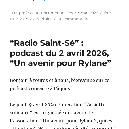
Auteur
Publié
Catégories
Les professeurs documentalistes
5 mai 2026
1ère
le
sur
HLP
,
2025-2026
,
Biblos
Un commentaire
Biblos-
1ère
HLP
“Radio Saint-Sé” :
:
podcast
podcast du 2 avril 2026,
du
“Un avenir pour Rylane”
4
mai
2026
Bonjour à toutes et à tous, bienvenue sur ce
podcast consacré à Pâques !
Le jeudi 9 avril 2026 l’opération “Assiette
solidaire” est organisée en faveur de
l’association “Un avenir pour Rylane”, qui est
atteint de CDKL5. Les dons récoltés serviront à