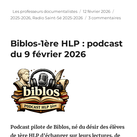
Auteur
Publié
Catégorie
Les professeurs documentalistes
12 février 2026
le
sur
2025-2026
,
Radio Saint-Sé 2025-2026
3 commentaires
“Radio
Saint-
Sé”
Biblos-1ère HLP : podcast
:
podcast
du 9 février 2026
du
12
février
2026
Podcast pilote de Biblos, né du désir des élèves
de 1ère HLP d’échanger sur leurs lectures, de