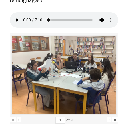
témoignages !
«
‹
›
»
of
8