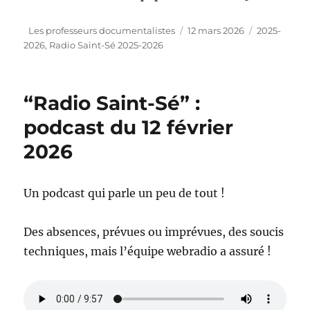
Auteur
Publié
Catégories
Les professeurs documentalistes
12 mars 2026
2025-
le
2026
,
Radio Saint-Sé 2025-2026
“Radio Saint-Sé” :
podcast du 12 février
2026
Un podcast qui parle un peu de tout !
Des absences, prévues ou imprévues, des soucis
techniques, mais l’équipe webradio a assuré !