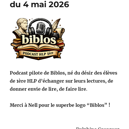
podcast
du 4 mai 2026
du
11
juin
2026
:
la
canicule
est
là,
les
vacances
Podcast pilote de Biblos, né du désir des élèves
approchent
!
de 1ère HLP d’échanger sur leurs lectures, de
donner envie de lire, de faire lire
.
Merci à Nell pour le superbe logo “Biblos” !