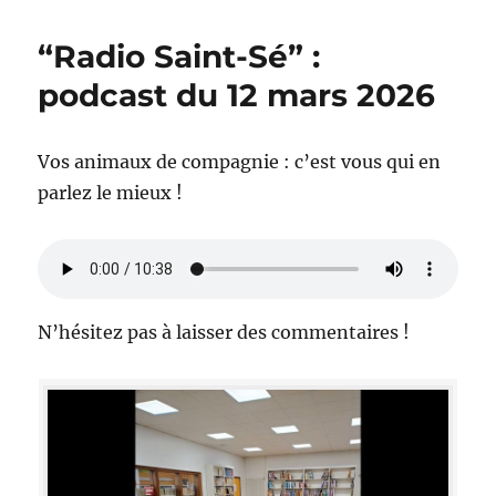
Saint-
Sé”
“Radio Saint-Sé” :
:
podcast
podcast du 12 mars 2026
du
2
avril
Vos animaux de compagnie : c’est vous qui en
2026,
parlez le mieux !
“Un
avenir
pour
Rylane”
N’hésitez pas à laisser des commentaires !